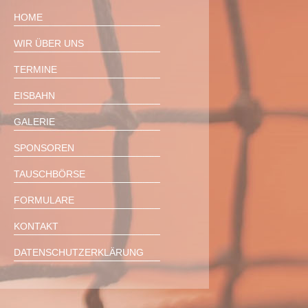
HOME
WIR ÜBER UNS
TERMINE
EISBAHN
GALERIE
SPONSOREN
TAUSCHBÖRSE
FORMULARE
KONTAKT
DATENSCHUTZERKLÄRUNG