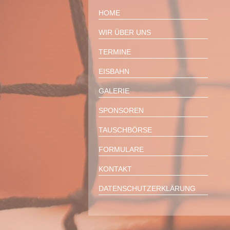
HOME
WIR ÜBER UNS
TERMINE
EISBAHN
GALERIE
SPONSOREN
TAUSCHBÖRSE
FORMULARE
KONTAKT
DATENSCHUTZERKLÄRUNG