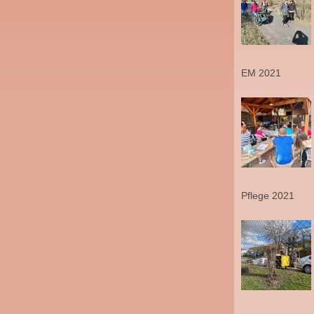
EM 2021
Pflege 2021