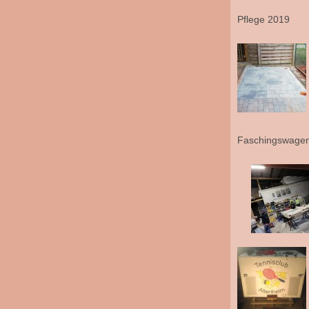
Pflege 2019
Faschingswage