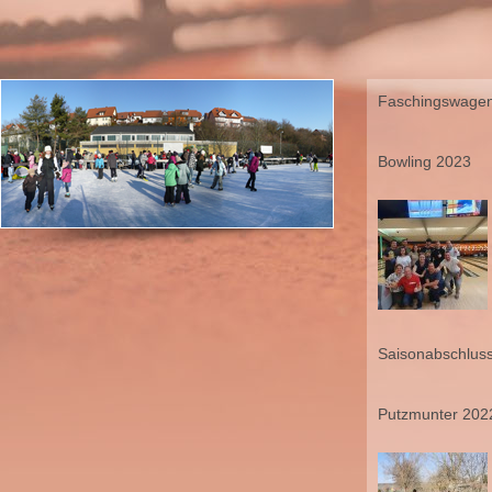
Faschingswage
Bowling 2023
Saisonabschlus
Putzmunter 202