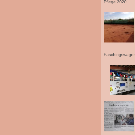
Pflege 2020
Faschingswage